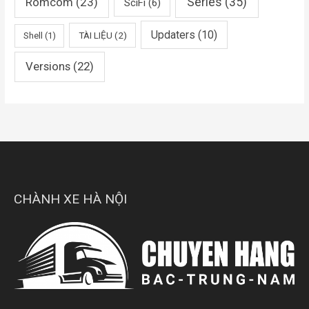
Romcom
(23)
Series
(35)
SciFi
(6)
Updaters
(10)
TÀI LIỆU
(2)
Shell
(1)
Versions
(22)
CHÀNH XE HÀ NỘI