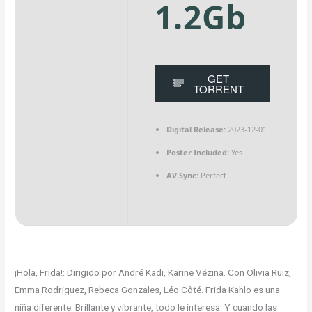
1.2Gb
GET
TORRENT
Digital Release:
2023-12-01
Poster Included:
Yes
AV Sync:
Perfect
¡Hola, Frida!: Dirigido por André Kadi, Karine Vézina. Con Olivia Ruiz,
Emma Rodriguez, Rebeca Gonzales, Léo Côté. Frida Kahlo es una
niña diferente. Brillante y vibrante, todo le interesa. Y cuando las