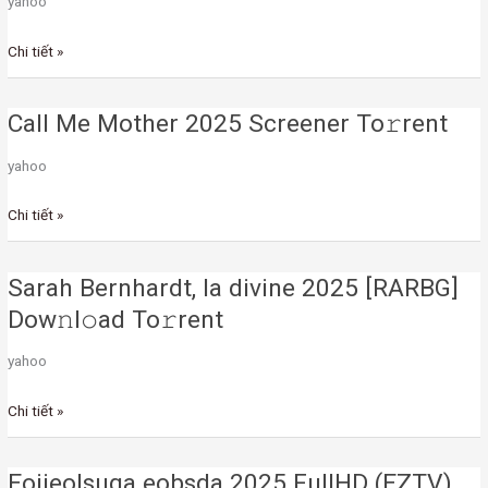
yahoo
{YTS}
To𝚛rent
Chi tiết »
Dow𝚗l𝚘ad
Call Me Mother 2025 Screener To𝚛rent
Call
Me
yahoo
Mother
2025
Chi tiết »
Screener
To𝚛rent
Sarah Bernhardt, la divine 2025 [RARBG]
Sarah
Bernhardt,
Dow𝚗l𝚘ad To𝚛rent
la
yahoo
divine
2025
Chi tiết »
[RARBG]
Dow𝚗l𝚘ad
To𝚛rent
Eojjeolsuga eobsda 2025 FullHD (EZTV)
Eojjeolsuga