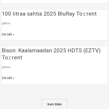
vom
Luchs
100 litraa sahtia 2025 BluRay To𝚛rent
2025
100
TS
litraa
yahoo
sahtia
2025
Chi tiết »
BluRay
To𝚛rent
Bison: Kaalamaadan 2025 HDTS (EZTV)
Bison:
Kaalamaadan
To𝚛rent
2025
yahoo
HDTS
(EZTV)
Chi tiết »
To𝚛rent
Xem thêm