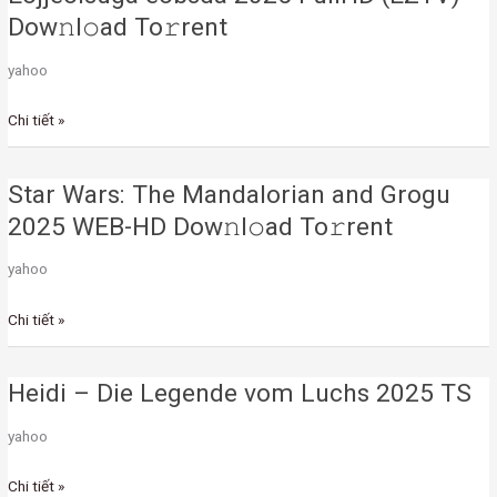
eobsda
Dow𝚗l𝚘ad To𝚛rent
2025
yahoo
FullHD
(EZTV)
Chi tiết »
Dow𝚗l𝚘ad
To𝚛rent
Star Wars: The Mandalorian and Grogu
Star
Wars:
2025 WEB-HD Dow𝚗l𝚘ad To𝚛rent
The
yahoo
Mandalorian
and
Chi tiết »
Grogu
2025
WEB-
Heidi – Die Legende vom Luchs 2025 TS
Heidi
HD
–
yahoo
Dow𝚗l𝚘ad
Die
To𝚛rent
Legende
Chi tiết »