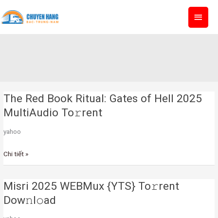
Skip
MAI
to
content
MEN
ComingOfAge
Home
»
ComingOfAge
The Red Book Ritual: Gates of Hell 2025
The
Red
MultiAudio To𝚛rent
Book
yahoo
Ritual:
Gates
Chi tiết »
of
Hell
2025
Misri 2025 WEBMux {YTS} To𝚛rent
Misri
MultiAudio
2025
Dow𝚗l𝚘ad
To𝚛rent
WEBMux