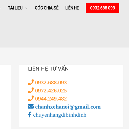
TÀI LIỆU
GÓC CHIA SẺ
LIÊN HỆ
0932 688 093
LIÊN HỆ TƯ VẤN
0932.688.093
0972.426.025
0944.249.482
chanhxehanoi@gmail.com
chuyenhangdibinhdinh