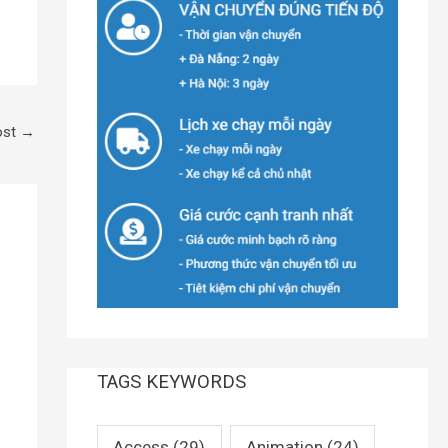
ost
→
TAGS KEYWORDS
Access
(29)
Animation
(24)