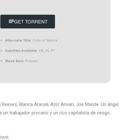
GET TORRENT
Alternate Title:
Code of Silence
Subtitles Available:
EN, ES, PT
Black Bars:
Present
 Reeves, Blanca Araceli, Aziz Ansari, Joe Mande. Un ángel
 un trabajador precario y un rico capitalista de riesgo.
rrent