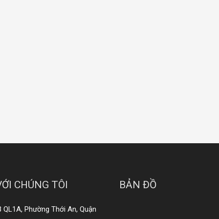
VỚI CHÚNG TÔI
BẢN ĐỒ
3 QL1A, Phường Thới An, Quận