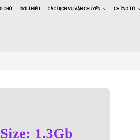
G CHỦ
GIỚI THIỆU
CÁC DỊCH VỤ VẬN CHUYỂN
CHỨNG TỪ
Good Fortune 2025 DSNP To𝚛rent Dow𝚗l𝚘ad
Home
»
Good Fortune 2025 DSNP To𝚛rent Dow𝚗l𝚘ad
Size: 1.3Gb