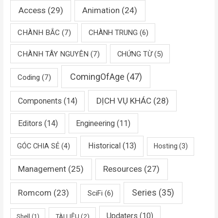
Access
(29)
Animation
(24)
CHÀNH BẮC
(7)
CHÀNH TRUNG
(6)
CHÀNH TÂY NGUYÊN
(7)
CHỨNG TỪ
(5)
ComingOfAge
(47)
Coding
(7)
DỊCH VỤ KHÁC
(28)
Components
(14)
Editors
(14)
Engineering
(11)
Historical
(13)
GÓC CHIA SẺ
(4)
Hosting
(3)
Management
(25)
Resources
(27)
Romcom
(23)
Series
(35)
SciFi
(6)
Updaters
(10)
TÀI LIỆU
(2)
Shell
(1)