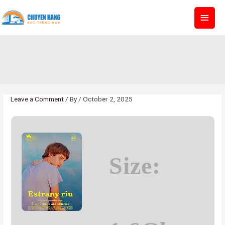
Skip
MAI
to
content
MEN
Estrany riu 2025 HDTS {P2P} To𝚛rent
Home
»
Estrany riu 2025 HDTS {P2P} To𝚛rent
Leave a Comment
/ By
/
October 2, 2025
Size: