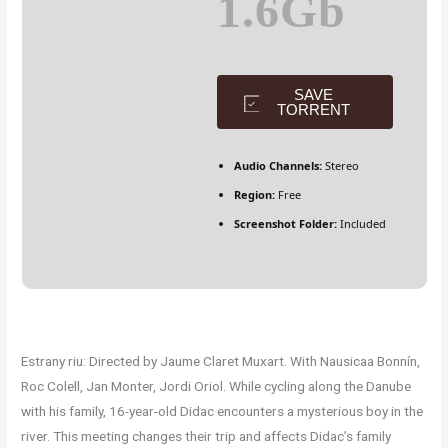
1.6Gb
SAVE
TORRENT
Audio Channels:
Stereo
Region:
Free
Screenshot Folder:
Included
Estrany riu: Directed by Jaume Claret Muxart. With Nausicaa Bonnín,
Roc Colell, Jan Monter, Jordi Oriol. While cycling along the Danube
with his family, 16-year-old Didac encounters a mysterious boy in the
river. This meeting changes their trip and affects Didac’s family