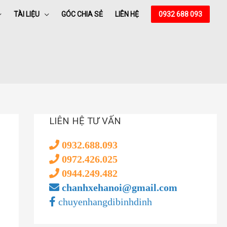
TÀI LIỆU
GÓC CHIA SẺ
LIÊN HỆ
0932 688 093
LIÊN HỆ TƯ VẤN
0932.688.093
0972.426.025
0944.249.482
chanhxehanoi@gmail.com
chuyenhangdibinhdinh