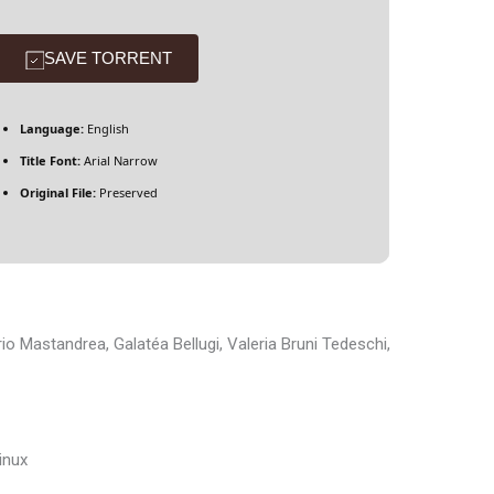
SAVE TORRENT
Language:
English
Title Font:
Arial Narrow
Original File:
Preserved
rio Mastandrea, Galatéa Bellugi, Valeria Bruni Tedeschi,
inux