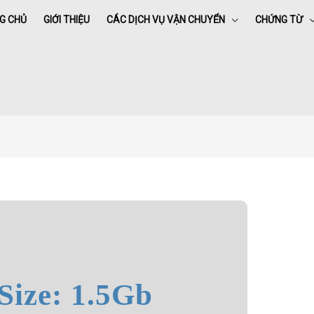
G CHỦ
GIỚI THIỆU
CÁC DỊCH VỤ VẬN CHUYỂN
CHỨNG TỪ
Cinque secondi 2025 BRRip
Home
»
Cinque secondi 2025 BRRip
Size: 1.5Gb