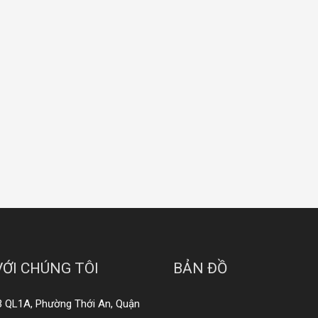
VỚI CHÚNG TÔI
BẢN ĐỒ
3 QL1A, Phường Thới An, Quận