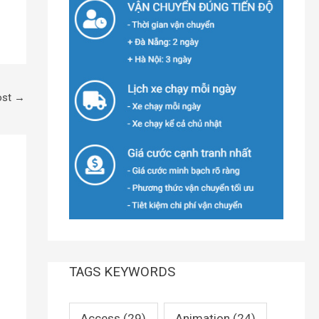
ost
→
TAGS KEYWORDS
Access
(29)
Animation
(24)